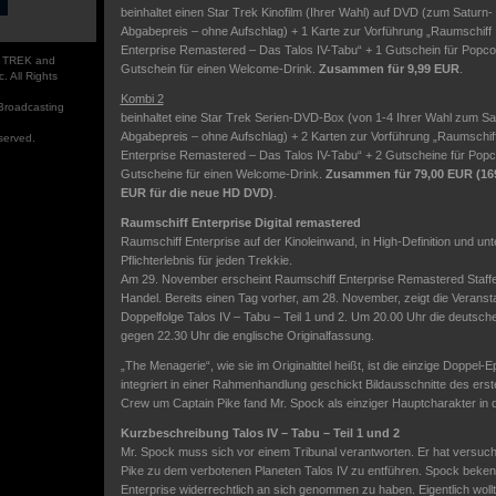
beinhaltet einen Star Trek Kinofilm (Ihrer Wahl) auf DVD (zum Saturn-
Abgabepreis – ohne Aufschlag) + 1 Karte zur Vorführung „Raumschiff
Enterprise Remastered – Das Talos IV-Tabu“ + 1 Gutschein für Popco
R TREK and
Gutschein für einen Welcome-Drink.
Zusammen für 9,99 EUR
.
. All Rights
Kombi 2
Broadcasting
beinhaltet eine Star Trek Serien-DVD-Box (von 1-4 Ihrer Wahl zum Sa
Abgabepreis – ohne Aufschlag) + 2 Karten zur Vorführung „Raumschif
served.
Enterprise Remastered – Das Talos IV-Tabu“ + 2 Gutscheine für Popc
Gutscheine für einen Welcome-Drink.
Zusammen für 79,00 EUR (16
EUR für die neue HD DVD)
.
Raumschiff Enterprise Digital remastered
Raumschiff Enterprise auf der Kinoleinwand, in High-Definition und un
Pflichterlebnis für jeden Trekkie.
Am 29. November erscheint Raumschiff Enterprise Remastered Staf
Handel. Bereits einen Tag vorher, am 28. November, zeigt die Veransta
Doppelfolge Talos IV – Tabu – Teil 1 und 2. Um 20.00 Uhr die deutsc
gegen 22.30 Uhr die englische Originalfassung.
„The Menagerie“, wie sie im Originaltitel heißt, ist die einzige Doppel
integriert in einer Rahmenhandlung geschickt Bildausschnitte des erst
Crew um Captain Pike fand Mr. Spock als einziger Hauptcharakter in d
Kurzbeschreibung Talos IV – Tabu – Teil 1 und 2
Mr. Spock muss sich vor einem Tribunal verantworten. Er hat versucht
Pike zu dem verbotenen Planeten Talos IV zu entführen. Spock beke
Enterprise widerrechtlich an sich genommen zu haben. Eigentlich wollte