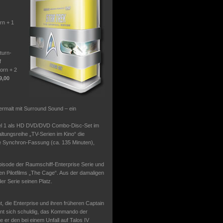
rn + 1
turn-
f
orn + 2
9,00
termalt mit Surround Sound – ein
fel 1 als HD DVD/DVD Combo-Disc-Set im
ltungsreihe „TV-Serien im Kino“ die
he Synchron-Fassung (ca. 135 Minuten),
-Episode der Raumschiff-Enterprise Serie und
en Pilotfilms „The Cage“. Aus der damaligen
er Serie seinen Platz.
, die Enterprise und ihren früheren Captain
nnt sich schuldig, das Kommando der
 er den bei einem Unfall auf Talos IV