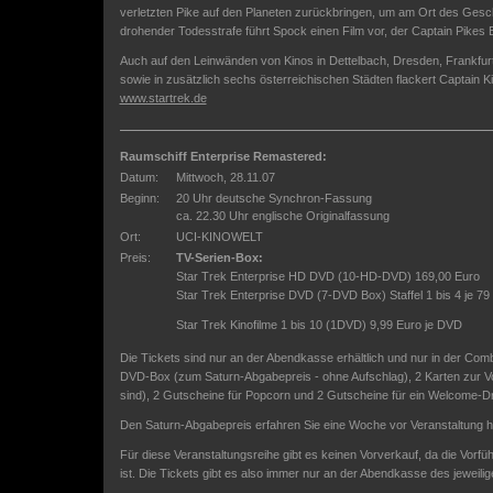
verletzten Pike auf den Planeten zurückbringen, um am Ort des Ges
drohender Todesstrafe führt Spock einen Film vor, der Captain Pikes Er
Auch auf den Leinwänden von Kinos in Dettelbach, Dresden, Frankfu
sowie in zusätzlich sechs österreichischen Städten flackert Captain Kir
www.startrek.de
Raumschiff Enterprise Remastered:
Datum:
Mittwoch, 28.11.07
Beginn:
20 Uhr deutsche Synchron-Fassung
ca. 22.30 Uhr englische Originalfassung
Ort:
UCI-KINOWELT
Preis:
TV-Serien-Box:
Star Trek Enterprise HD DVD (10-HD-DVD) 169,00 Euro
Star Trek Enterprise DVD (7-DVD Box) Staffel 1 bis 4 je 79
Star Trek Kinofilme 1 bis 10 (1DVD) 9,99 Euro je DVD
Die Tickets sind nur an der Abendkasse erhältlich und nur in der Co
DVD-Box (zum Saturn-Abgabepreis - ohne Aufschlag), 2 Karten zur Vo
sind), 2 Gutscheine für Popcorn und 2 Gutscheine für ein Welcome-Dr
Den Saturn-Abgabepreis erfahren Sie eine Woche vor Veranstaltung h
Für diese Veranstaltungsreihe gibt es keinen Vorverkauf, da die Vo
ist. Die Tickets gibt es also immer nur an der Abendkasse des jeweili