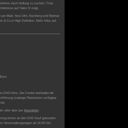
chehens nach Heilung zu suchen. Trotz
lebnisse auf Talos IV zeigt.
rt am Main, Neu-Ulm, Nürnberg und Weimar
k & Co in High Definition. Mehr Infos auf
 Euro
mbo DVD+Kino. Die Combo beinhaltet die
rführung (solange Platzkarten verfügbar
ink.
ier oder aber per
Newsletter
.
rführung immer an den DVD-Kauf gebunden
gen Veranstaltungstages ab 18.00 Uhr.