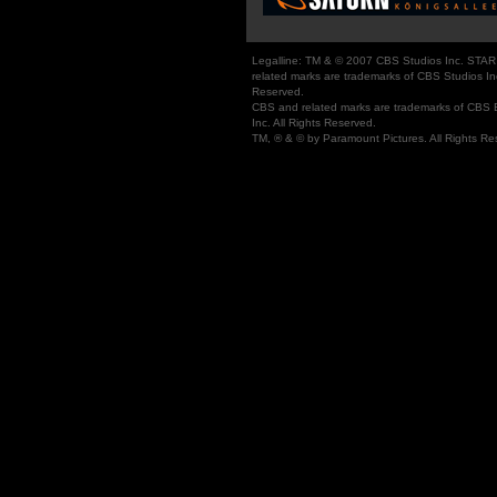
Legalline: TM & © 2007 CBS Studios Inc. STA
related marks are trademarks of CBS Studios Inc
Reserved.
CBS and related marks are trademarks of CBS 
Inc. All Rights Reserved.
TM, ® & © by Paramount Pictures. All Rights Re