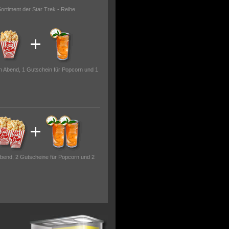
ortiment der Star Trek - Reihe
en Abend, 1 Gutschein für Popcorn und 1
Abend, 2 Gutscheine für Popcorn und 2